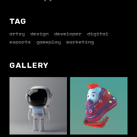
TAG
artsy
design
developer
digital
esports
gameplay
marketing
GALLERY