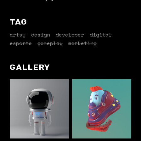
TAG
artsy
design
developer
digital
esports
gameplay
marketing
GALLERY