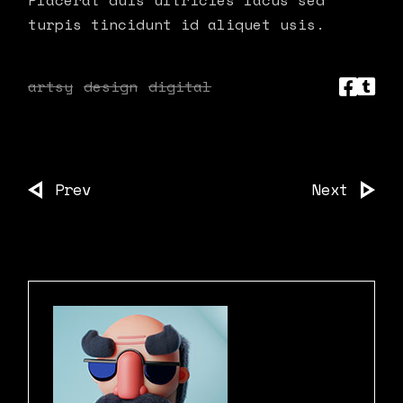
Placerat duis ultricies lacus sed
turpis tincidunt id aliquet usis.
artsy
design
digital
Prev
Next