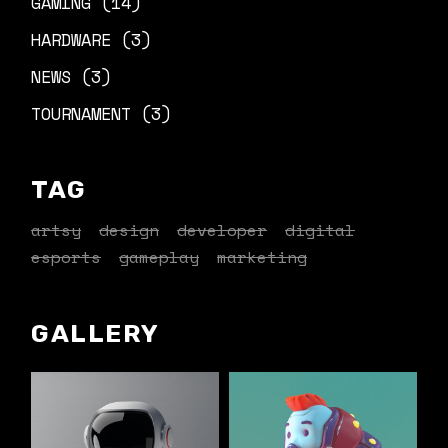
GAMING
(14)
HARDWARE
(3)
NEWS
(3)
TOURNAMENT
(3)
TAG
artsy
design
developer
digital
esports
gameplay
marketing
GALLERY